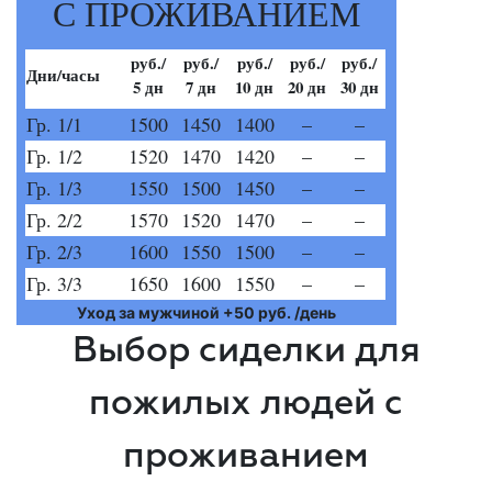
С ПРОЖИВАНИЕМ
руб./
руб./
руб./
руб./
руб./
Дни/часы
5 дн
7 дн
10 дн
20 дн
30 дн
Гр. 1/1
1500
1450
1400
–
–
Гр. 1/2
1520
1470
1420
–
–
Гр. 1/3
1550
1500
1450
–
–
Гр. 2/2
1570
1520
1470
–
–
Гр. 2/3
1600
1550
1500
–
–
Гр. 3/3
1650
1600
1550
–
–
Уход за мужчиной +50 руб. /день
Выбор сиделки для
пожилых людей с
проживанием